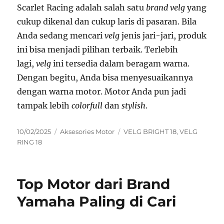
Scarlet Racing adalah salah satu
brand velg
yang
cukup dikenal dan cukup laris di pasaran. Bila
Anda sedang mencari
velg
jenis jari-jari, produk
ini bisa menjadi pilihan terbaik. Terlebih
lagi,
velg
ini tersedia dalam beragam warna.
Dengan begitu, Anda bisa menyesuaikannya
dengan warna motor. Motor Anda pun jadi
tampak lebih
colorfull
dan
stylish
.
P
C
T
10/02/2025
Aksesories Motor
VELG BRIGHT 18
,
VELG
o
a
a
RING 18
s
t
g
t
e
s
e
g
Top Motor dari Brand
d
o
o
r
Yamaha Paling di Cari
n
i
e