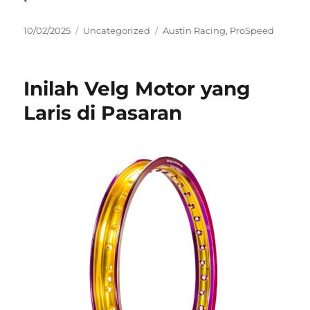
P
C
T
10/02/2025
Uncategorized
Austin Racing
,
ProSpeed
o
a
a
s
t
g
t
e
s
Inilah Velg Motor yang
e
g
d
o
Laris di Pasaran
o
r
n
i
e
s