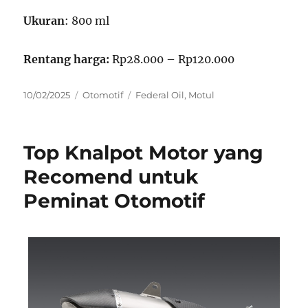
Ukuran
: 800 ml
Rentang harga:
Rp28.000 – Rp120.000
P
C
T
10/02/2025
Otomotif
Federal Oil
,
Motul
o
a
a
s
t
g
t
e
s
Top Knalpot Motor yang
e
g
d
o
Recomend untuk
o
r
Peminat Otomotif
n
i
e
s