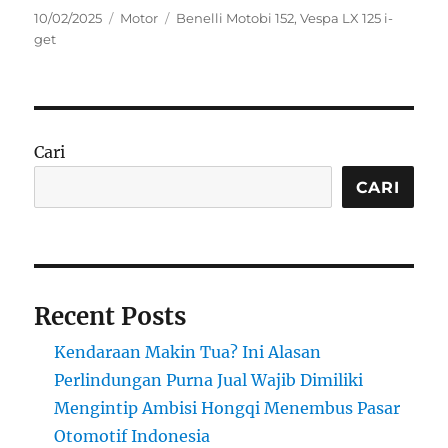
P
C
T
10/02/2025
Motor
Benelli Motobi 152
,
Vespa LX 125 i-
o
a
a
get
s
t
g
t
e
s
e
g
d
o
o
r
Cari
n
i
e
CARI
s
Recent Posts
Kendaraan Makin Tua? Ini Alasan
Perlindungan Purna Jual Wajib Dimiliki
Mengintip Ambisi Hongqi Menembus Pasar
Otomotif Indonesia