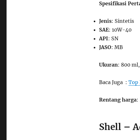
Spesifikasi Per
Jenis
: Sintetis
SAE
: 10W-40
API
: SN
JASO
: MB
Ukuran
: 800 ml
Baca Juga :
Top 
Rentang harga
:
Shell – 