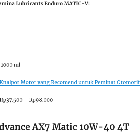
tamina Lubricants Enduro MATIC-V:
, 1000 ml
Knalpot Motor yang Recomend untuk Peminat Otomotif
 Rp37.500 – Rp98.000
Advance AX7 Matic 10W-40 4T