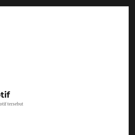
tif
tif tersebut