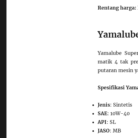
Rentang harga:
Yamalube
Yamalube Super
matik 4 tak p
putaran mesin ya
Spesifikasi Yam
Jenis
: Sintetis
SAE
: 10W-40
API
: SL
JASO
: MB