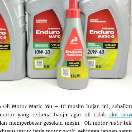
a Oli Motor Matic Mu – Di musim hujan ini, sebaikn
motor yang terkena banjir agar oli tidak
slot serv
dan memperbesar gesekan mesin. Oli motor
matic
tel
 khusus untuk jenis motor
matic
, sehingga jangan samp