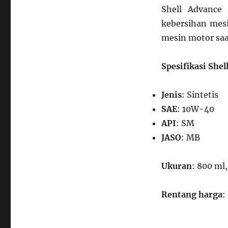
Shell Advance
kebersihan mesi
mesin motor saa
Spesifikasi Shel
Jenis
: Sintetis
SAE
: 10W-40
API
: SM
JASO
: MB
Ukuran
: 800 ml
Rentang harga
: