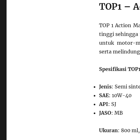
TOP1 – A
TOP 1 Action Ma
tinggi sehingga
untuk motor-mo
serta melindung
Spesifikasi TOP1
Jenis
: Semi sint
SAE
: 10W-40
API
: SJ
JASO
: MB
Ukuran
: 800 ml