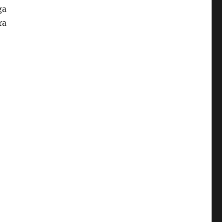
ga
ra