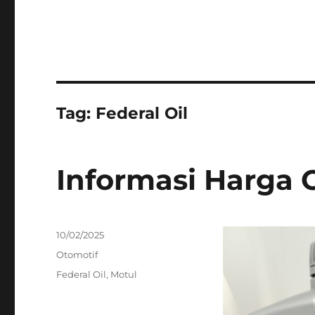
Tag:
Federal Oil
Informasi Harga 
Posted
10/02/2025
on
Categories
Otomotif
Tags
Federal Oil
,
Motul