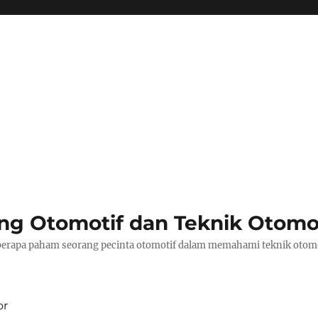
ng Otomotif dan Teknik Otomo
berapa paham seorang pecinta otomotif dalam memahami teknik otomo
or