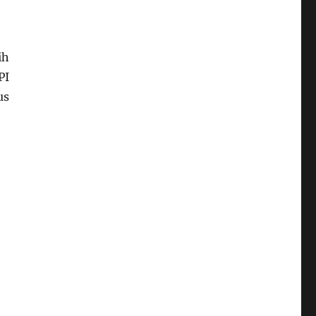
ih
PI
us