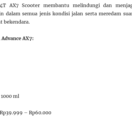
 4T AX7 Scooter membantu melindungi dan menja
n dalam semua jenis kondisi jalan serta meredam sua
t bekendara.
l Advance AX7:
, 1000 ml
 Rp39.999 – Rp60.000