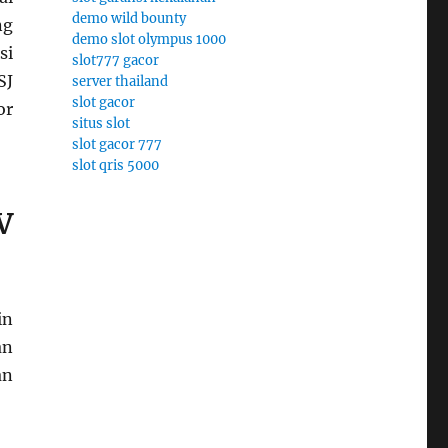
demo wild bounty
ng
demo slot olympus 1000
si
slot777 gacor
SJ
server thailand
slot gacor
or
situs slot
slot gacor 777
slot qris 5000
V
in
an
an