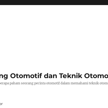
ng Otomotif dan Teknik Otomo
berapa paham seorang pecinta otomotif dalam memahami teknik otomo
or