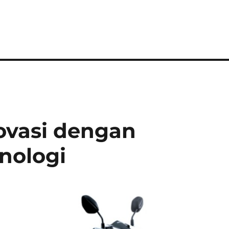
ovasi dengan
nologi