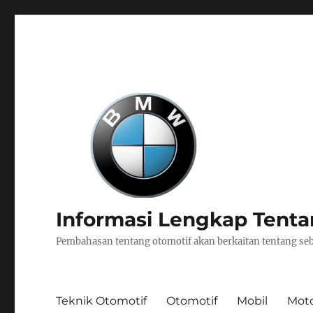
Informasi Lengkap Tenta
Pembahasan tentang otomotif akan berkaitan tentang se
Teknik Otomotif
Otomotif
Mobil
Mot