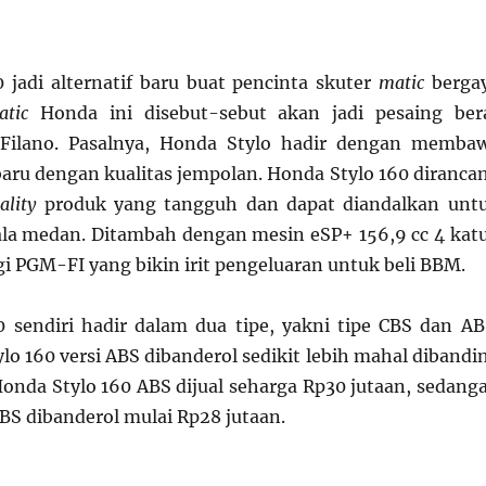
 jadi alternatif baru buat pencinta skuter
matic
berga
atic
Honda ini disebut-sebut akan jadi pesaing ber
Filano. Pasalnya, Honda Stylo hadir dengan memba
baru dengan kualitas jempolan. Honda Stylo 160 diranca
ality
produk yang tangguh dan dapat diandalkan unt
a medan. Ditambah dengan mesin eSP+ 156,9 cc 4 kat
i PGM-FI yang bikin irit pengeluaran untuk beli BBM.
 sendiri hadir dalam dua tipe, yakni tipe CBS dan AB
lo 160 versi ABS dibanderol sedikit lebih mahal dibandi
Honda Stylo 160 ABS dijual seharga Rp30 jutaan, sedang
ABS dibanderol mulai Rp28 jutaan.