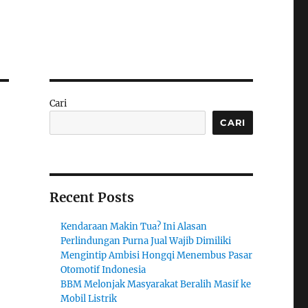
Cari
CARI
Recent Posts
Kendaraan Makin Tua? Ini Alasan
Perlindungan Purna Jual Wajib Dimiliki
Mengintip Ambisi Hongqi Menembus Pasar
Otomotif Indonesia
BBM Melonjak Masyarakat Beralih Masif ke
Mobil Listrik