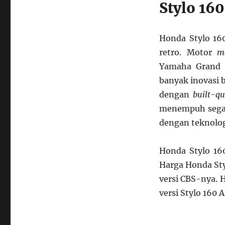
Stylo 160
Honda Stylo 160
retro. Motor
m
Yamaha Grand 
banyak inovasi 
dengan
built-qu
menempuh segal
dengan teknolog
Honda Stylo 160
Harga Honda Sty
versi CBS-nya. 
versi Stylo 160 