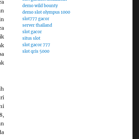
ra
demo wild bounty
an
demo slot olympus 1000
slot777 gacor
in
server thailand
ra
slot gacor
ik
situs slot
slot gacor 777
ak
slot qris 5000
pa
ak
ih
ri
ni
8,
an
da