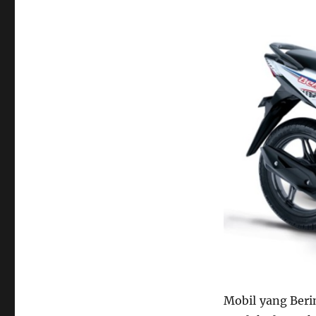
Mobil yang Beri