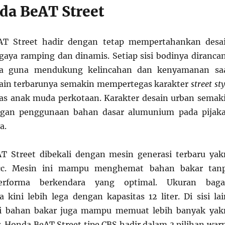
a BeAT Street
T Street hadir dengan tetap mempertahankan desa
gaya ramping dan dinamis. Setiap sisi bodinya diranca
pa guna mendukung kelincahan dan kenyamanan sa
sain terbarunya semakin mempertegas karakter
street sty
as anak muda perkotaan. Karakter desain urban semak
ngan penggunaan bahan dasar alumunium pada pijak
a.
 Street dibekali dengan mesin generasi terbaru yak
cc. Mesin ini mampu menghemat bahan bakar tan
erforma berkendara yang optimal. Ukuran baga
kini lebih lega dengan kapasitas 12 liter. Di sisi lai
ki bahan bakar juga mampu memuat lebih banyak yak
r. Honda BeAT Street tipe CBS hadir dalam 3 pilihan war