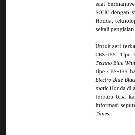
saat bermanuver
SOHC dengan si
Honda, teknol
sekali pengisian
Untuk seri terb
CBS-ISS. Tipe
Techno Blue Whit
tipe CBS-ISS ha
Electro Blue Blac
matic
Honda di a
terbaru bisa k
informasi seput
Times
.