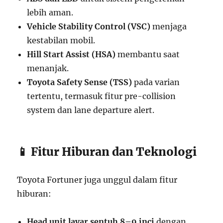
lebih aman.
Vehicle Stability Control (VSC)
menjaga
kestabilan mobil.
Hill Start Assist (HSA)
membantu saat
menanjak.
Toyota Safety Sense (TSS)
pada varian
tertentu, termasuk fitur pre-collision
system dan lane departure alert.
📱 Fitur Hiburan dan Teknologi
Toyota Fortuner juga unggul dalam fitur
hiburan:
Head unit layar sentuh 8–9 inci
dengan