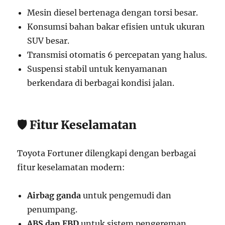
Mesin diesel bertenaga dengan torsi besar.
Konsumsi bahan bakar efisien untuk ukuran
SUV besar.
Transmisi otomatis 6 percepatan yang halus.
Suspensi stabil untuk kenyamanan
berkendara di berbagai kondisi jalan.
🛡️ Fitur Keselamatan
Toyota Fortuner dilengkapi dengan berbagai
fitur keselamatan modern:
Airbag ganda
untuk pengemudi dan
penumpang.
ABS dan EBD
untuk sistem pengereman