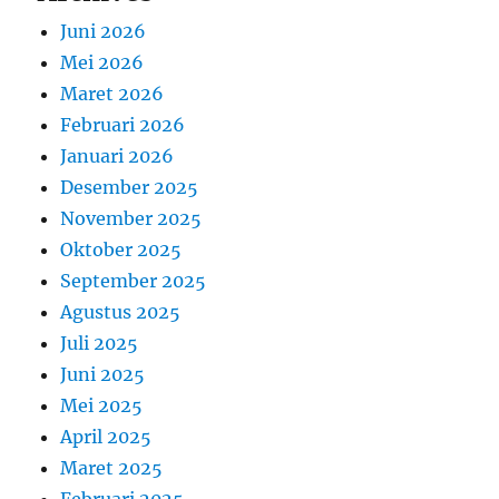
Juni 2026
Mei 2026
Maret 2026
Februari 2026
Januari 2026
Desember 2025
November 2025
Oktober 2025
September 2025
Agustus 2025
Juli 2025
Juni 2025
Mei 2025
April 2025
Maret 2025
Februari 2025