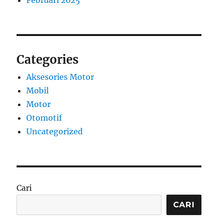
Categories
Aksesories Motor
Mobil
Motor
Otomotif
Uncategorized
Cari
CARI