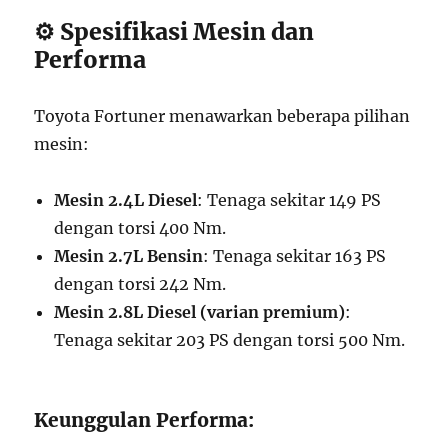
⚙️ Spesifikasi Mesin dan
Performa
Toyota Fortuner menawarkan beberapa pilihan
mesin:
Mesin 2.4L Diesel
: Tenaga sekitar 149 PS
dengan torsi 400 Nm.
Mesin 2.7L Bensin
: Tenaga sekitar 163 PS
dengan torsi 242 Nm.
Mesin 2.8L Diesel (varian premium)
:
Tenaga sekitar 203 PS dengan torsi 500 Nm.
Keunggulan Performa: