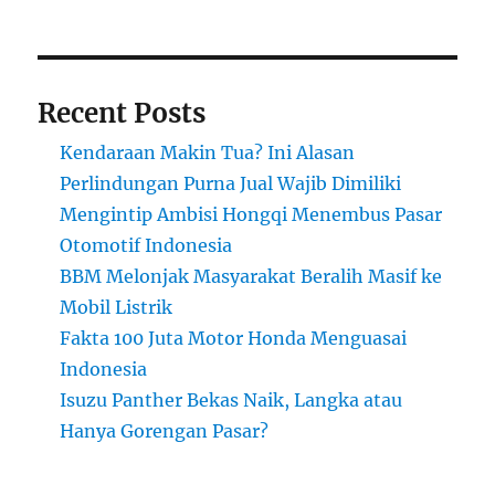
Recent Posts
Kendaraan Makin Tua? Ini Alasan
Perlindungan Purna Jual Wajib Dimiliki
Mengintip Ambisi Hongqi Menembus Pasar
Otomotif Indonesia
BBM Melonjak Masyarakat Beralih Masif ke
Mobil Listrik
Fakta 100 Juta Motor Honda Menguasai
Indonesia
Isuzu Panther Bekas Naik, Langka atau
Hanya Gorengan Pasar?