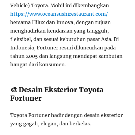
Vehicle) Toyota. Mobil ini dikembangkan
https://www.oceansushirestaurant.com/
bersama Hilux dan Innova, dengan tujuan
menghadirkan kendaraan yang tangguh,
fleksibel, dan sesuai kebutuhan pasar Asia. Di
Indonesia, Fortuner resmi diluncurkan pada
tahun 2005 dan langsung mendapat sambutan
hangat dari konsumen.
🎨 Desain Eksterior Toyota
Fortuner
Toyota Fortuner hadir dengan desain eksterior
yang gagah, elegan, dan berkelas.