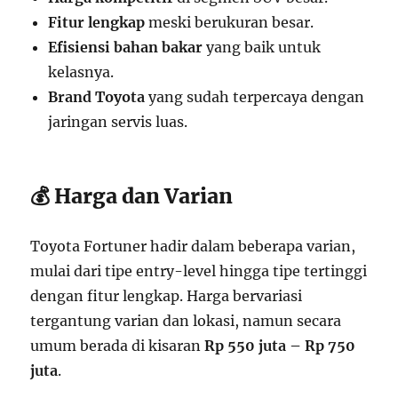
Fitur lengkap
meski berukuran besar.
Efisiensi bahan bakar
yang baik untuk
kelasnya.
Brand Toyota
yang sudah terpercaya dengan
jaringan servis luas.
💰 Harga dan Varian
Toyota Fortuner hadir dalam beberapa varian,
mulai dari tipe entry-level hingga tipe tertinggi
dengan fitur lengkap. Harga bervariasi
tergantung varian dan lokasi, namun secara
umum berada di kisaran
Rp 550 juta – Rp 750
juta
.