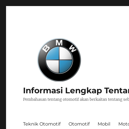
Informasi Lengkap Tenta
Pembahasan tentang otomotif akan berkaitan tentang se
Teknik Otomotif
Otomotif
Mobil
Mot