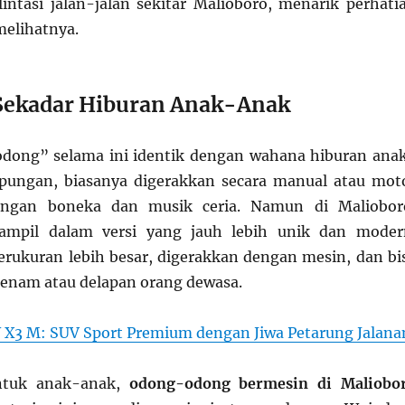
ntasi jalan-jalan sekitar Malioboro, menarik perhati
melihatnya.
 Sekadar Hiburan Anak-Anak
ong” selama ini identik dengan wahana hiburan ana
pungan, biasanya digerakkan secara manual atau mot
dengan boneka dan musik ceria. Namun di Maliobor
ampil dalam versi yang jauh lebih unik dan moder
erukuran lebih besar, digerakkan dengan mesin, dan bi
enam atau delapan orang dewasa.
X3 M: SUV Sport Premium dengan Jiwa Petarung Jalana
ntuk anak-anak,
odong-odong bermesin di Maliobo