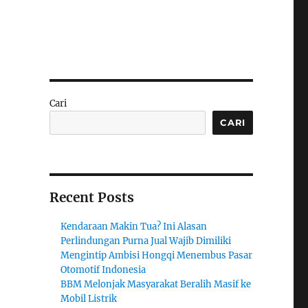
Cari
CARI
Recent Posts
Kendaraan Makin Tua? Ini Alasan
Perlindungan Purna Jual Wajib Dimiliki
Mengintip Ambisi Hongqi Menembus Pasar
Otomotif Indonesia
BBM Melonjak Masyarakat Beralih Masif ke
Mobil Listrik