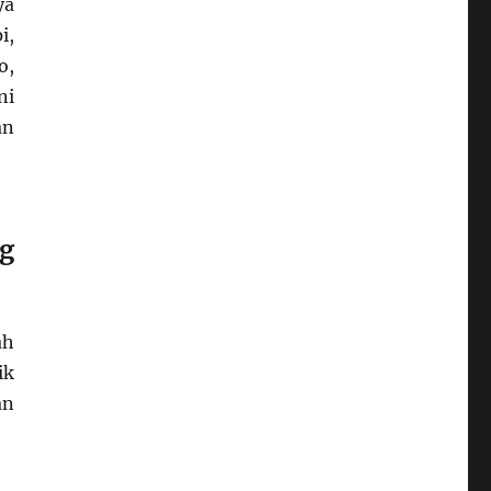
ya
i,
o,
ni
an
g
ah
ik
an