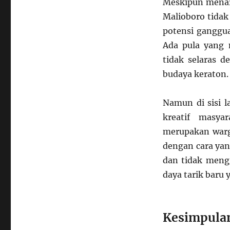
Meskipun menar
Malioboro tidak
potensi ganggua
Ada pula yang 
tidak selaras d
budaya keraton.
Namun di sisi l
kreatif masya
merupakan warg
dengan cara yan
dan tidak mengg
daya tarik baru
Kesimpulan