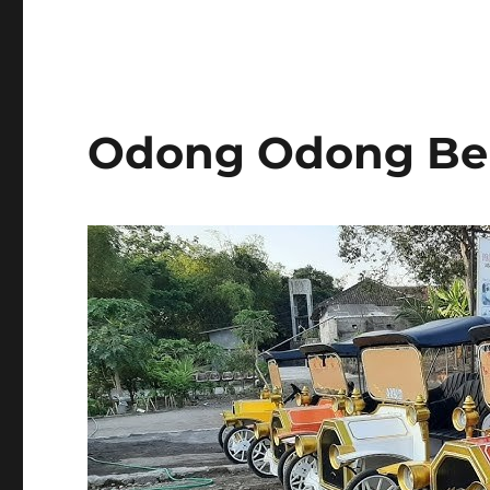
Odong Odong Be