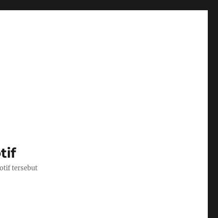
tif
tif tersebut