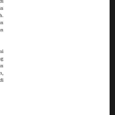
di
an
h.
an
an
mi
ng
an
n,
di