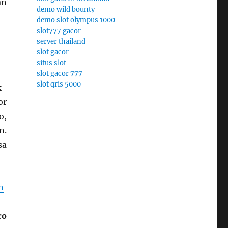
an
demo wild bounty
demo slot olympus 1000
slot777 gacor
server thailand
slot gacor
situs slot
slot gacor 777
slot qris 5000
k-
or
o,
n.
sa
n
ro