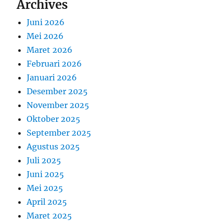
Archives
s
p
s
t
Juni 2026
t
o
:
Mei 2026
:
s
Maret 2026
Februari 2026
Januari 2026
Desember 2025
November 2025
Oktober 2025
September 2025
Agustus 2025
Juli 2025
Juni 2025
Mei 2025
April 2025
Maret 2025