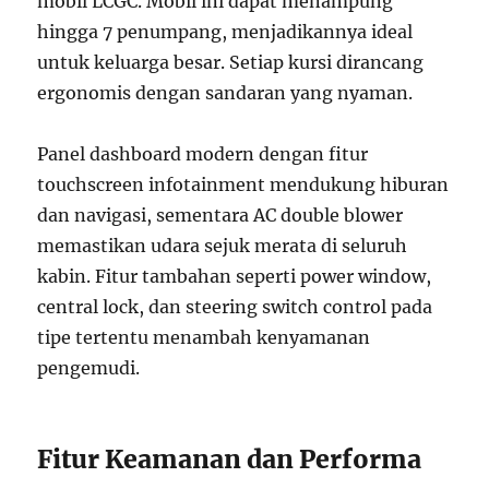
mobil LCGC. Mobil ini dapat menampung
hingga 7 penumpang, menjadikannya ideal
untuk keluarga besar. Setiap kursi dirancang
ergonomis dengan sandaran yang nyaman.
Panel dashboard modern dengan fitur
touchscreen infotainment mendukung hiburan
dan navigasi, sementara AC double blower
memastikan udara sejuk merata di seluruh
kabin. Fitur tambahan seperti power window,
central lock, dan steering switch control pada
tipe tertentu menambah kenyamanan
pengemudi.
Fitur Keamanan dan Performa