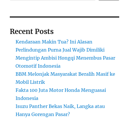
Recent Posts
Kendaraan Makin Tua? Ini Alasan
Perlindungan Purna Jual Wajib Dimiliki
Mengintip Ambisi Hongqi Menembus Pasar
Otomotif Indonesia
BBM Melonjak Masyarakat Beralih Masif ke
Mobil Listrik
Fakta 100 Juta Motor Honda Menguasai
Indonesia
Isuzu Panther Bekas Naik, Langka atau
Hanya Gorengan Pasar?