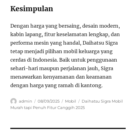
Kesimpulan
Dengan harga yang bersaing, desain modern,
kabin lapang, fitur keselamatan lengkap, dan
performa mesin yang handal, Daihatsu Sigra
tetap menjadi pilihan mobil keluarga yang
cerdas di Indonesia. Baik untuk penggunaan
sehari-hari maupun perjalanan jauh, Sigra
menawarkan kenyamanan dan keamanan
dengan harga yang ramah di kantong.
A
P
C
T
admin
08/09/2025
Mobil
Daihatsu Sigra Mobil
u
o
a
a
Murah tapi Penuh Fitur Canggih 2025
t
s
t
g
h
t
e
s
o
e
g
r
d
o
N