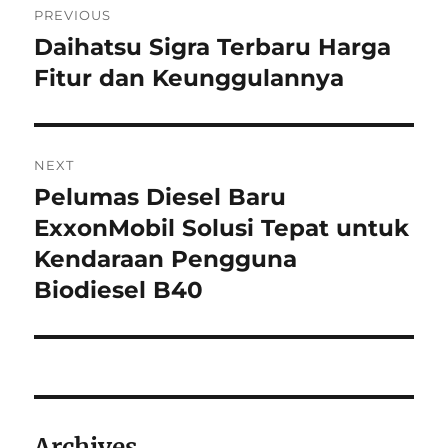
o
r
PREVIOUS
n
i
a
Daihatsu Sigra Terbaru Harga
P
e
r
Fitur dan Keunggulannya
s
v
e
i
v
i
g
NEXT
o
Pelumas Diesel Baru
N
a
u
e
ExxonMobil Solusi Tepat untuk
s
s
x
Kendaraan Pengguna
p
t
i
Biodiesel B40
o
p
s
p
o
t
s
o
:
t
s
:
Archives