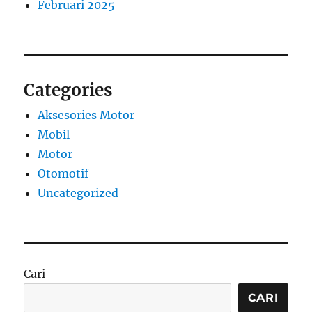
Februari 2025
Categories
Aksesories Motor
Mobil
Motor
Otomotif
Uncategorized
Cari
CARI