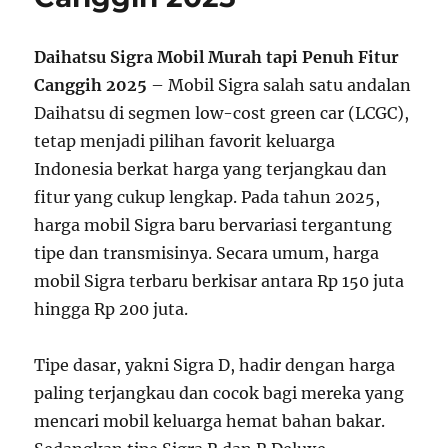
Daihatsu Sigra Mobil Murah tapi Penuh Fitur
Canggih 2025
– Mobil Sigra salah satu andalan
Daihatsu di segmen low-cost green car (LCGC),
tetap menjadi pilihan favorit keluarga
Indonesia berkat harga yang terjangkau dan
fitur yang cukup lengkap. Pada tahun 2025,
harga mobil Sigra baru bervariasi tergantung
tipe dan transmisinya. Secara umum, harga
mobil Sigra terbaru berkisar antara Rp 150 juta
hingga Rp 200 juta.
Tipe dasar, yakni Sigra D, hadir dengan harga
paling terjangkau dan cocok bagi mereka yang
mencari mobil keluarga hemat bahan bakar.