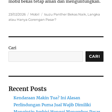
mobil bekas tetap aman dan menguntungkan.
P
C
T
23/02/2026
Mobil
Isuzu Panther Bekas Naik
,
Langka
o
a
a
atau Hanya Gorengan Pasar?
s
t
g
t
e
s
e
g
d
o
o
r
Cari
n
i
e
CARI
s
Recent Posts
Kendaraan Makin Tua? Ini Alasan
Perlindungan Purna Jual Wajib Dimiliki
Mengintip Ambisi Hongqi Menembus Pasar